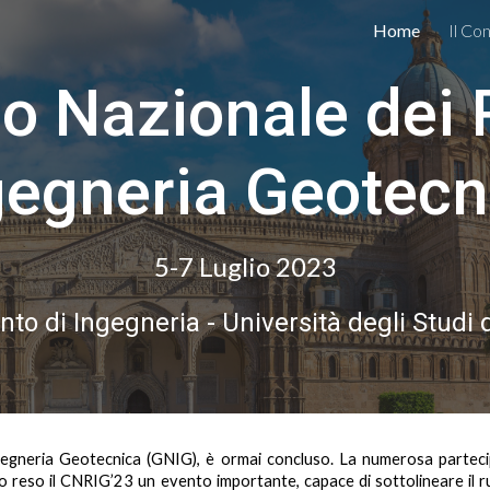
Home
Il Co
ip to main content
Skip to navigat
o Nazionale dei R
gegneria Geotecn
5-7 Luglio 2023
to di Ingegneria - Università degli Studi
egneria Geotecnica (
GNIG
), è ormai concluso.
La numerosa partecipaz
 reso il CNRIG’23 un evento importante, capace di sottolineare il r